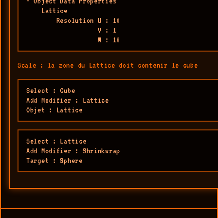
- Object Data Properties

    Lattice 

        Resolution U : 10

                   V : 1                   

                   W : 10
Scale : la zone du Lattice doit contenir le cube
Select : Cube

Add Modifier : Lattice

Objet : Lattice
Select : Lattice 

Add Modifier : Shrinkwrap

Target : Sphere