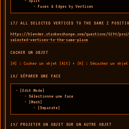
    - Split 

        - Faces & Edges by Vertices
17/ ALL SELECTED VERTICES TO THE SAME Z POSITI
https://blender.stackexchange.com/questions/6190/posi
selected-vertices-to-the-same-place
CACHER UN OBJET
[H] : Cacher un objet [Alt] + [H] : Décacher un objet
18/ SÉPARER UNE FACE
- [Edit Mode]

    - Sélectionne une face

    - [Mesh]

        - [Separate]
19/ PROJETER UN OBJET SUR UN AUTRE OBJET