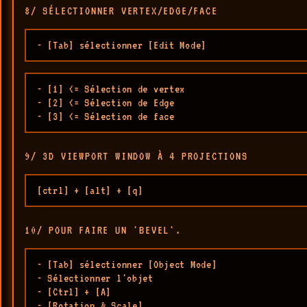
8/ SÉLECTIONNER VERTEX/EDGE/FACE
- [Tab] sélectionner [Edit Mode]
- [1] <= Sélection de vertex

- [2] <= Sélection de Edge

- [3] <= Sélection de face
9/ 3D VIEWPORT WINDOW À 4 PROJECTIONS
[ctrl] + [alt] + [q] 
10/ POUR FAIRE UN 'BEVEL'.
- [Tab] sélectionner [Object Mode]

- Sélectionner l'objet 

- [Ctrl] + [A] 

- [Rotation & Scale]
