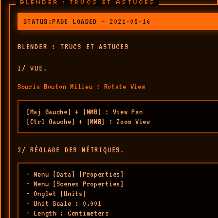
BLENDER : TRUCS ET ASTUCES
STATUS:PAGE LOADED — 2021-05-16
BLENDER : TRUCS ET ASTUCES
1/ VUE.
Souris Bouton Milieu : Rotate View
[Maj Gauche] + [MMB] : View Pan

[Ctrl Gauche] + [MMB] : Zoom View
2/ RÉGLAGE DES MÉTRIQUES.
- Menu [Data] [Properties]

- Menu [Scenes Properties]

- Onglet [Units]

- Unit Scale : 0.001

- Length : Centimeters