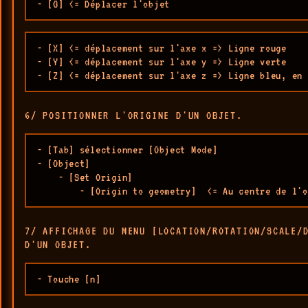
- [G] <= Déplacer l'objet
- [X] <= déplacement sur l'axe x => Ligne rouge

- [Y] <= déplacement sur l'axe y => Ligne verte

- [Z] <= déplacement sur l'axe z => Ligne bleu, en 
6/ POSITIONNER L'ORIGINE D'UN OBJET.
- [Tab] sélectionner [Object Mode]

- [Object] 

    - [Set Origin] 

        - [Origin to geometry]  <= Au centre de l'o
7/ AFFICHAGE DU MENU [LOCATION/ROTATION/SCALE/
D'UN OBJET.
- Touche [n]