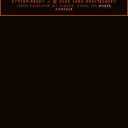
SYSTEM:READY — © 2026 LABO HACKTECHDEV
THEME DEVELOPED BY CLAUDE, USING THE
AMBER
CONSOLE