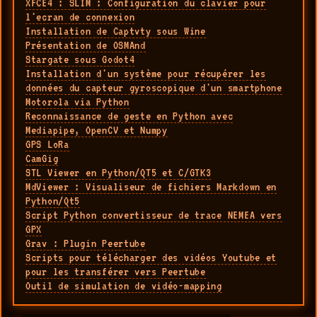
XFCE4 : SLIM : Configuration du clavier pour
l'ecran de connexion
Installation de Captvty sous Wine
Présentation de OSMAnd
Stargate sous Godot4
Installation d'un système pour récupérer les
données du capteur gyroscopique d'un smartphone
Motorola via Python
Reconnaissance de geste en Python avec
Mediapipe, OpenCV et Numpy
GPS LoRa
CamGig
STL Viewer en Python/QT5 et C/GTK3
MdViewer : Visualiseur de fichiers Markdown en
Python/Qt5
Script Python convertisseur de trace NEMEA vers
GPX
Grav : Plugin Peertube
Scripts pour télécharger des vidéos Youtube et
pour les transférer vers Peertube
Outil de simulation de vidéo-mapping