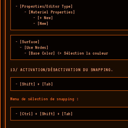
- [Properties/Editor Type]

    - [Materiel Properties]

        - [+ New]

        - [New]
- [Surface]

  - [Use Nodes]

    - [Base Color] <= Sélection la couleur
13/ ACTIVATION/DÉSACTIVATION DU SNAPPING.
- [Shift] + [Tab]
Menu de sélection de snapping :
- [Ctrl] + [Shift] + [Tab]