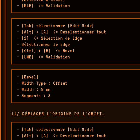
- [MLB]  <= Validation
- [Tab] sélectionner [Edit Mode]

- [Alt] + [A]  <= Déselectionner tout

- [2]  <= Sélection de Edge

- Sélectionner le Edge

- [Ctrl] + [B]  <= Bevel 

- [LMB]  <= Validation
- [Bevel]

- Width Type : Offset

- Width : 5 mm

- Segments : 3
11/ DÉPLACER L'ORIGINE DE L'OBJET.
- [Tab] sélectionner [Edit Mode]

- [Alt] + [A]  <= Déselectionner tout
