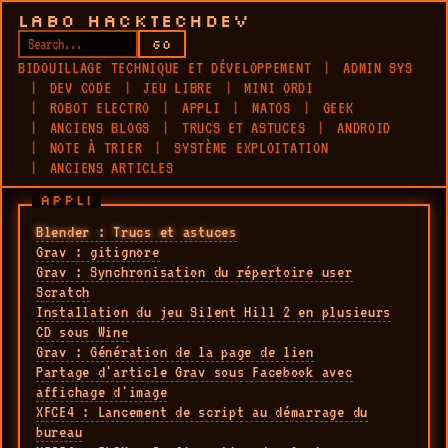
LABO HACKTECHDEV
GO
BIDOUILLAGE TECHNIQUE ET DÉVELOPPEMENT
ADMIN SYS
DEV CODE
JEU LIBRE
MINI ORDI
ROBOT ELECTRO
APPLI
MATOS
GEEK
ANCIENS BLOGS
TRUCS ET ASTUCES
ANDROID
NOTE À TRIER
SYSTÈME EXPLOITATION
ANCIENS ARTICLES
APPLI
Blender : Trucs et astuces
Grav : gitignore
Grav : Synchronisation du répertoire user
Scratch
Installation du jeu Silent Hill 2 en plusieurs
CD sous Wine
Grav : Génération de la page de lien
Partage d'article Grav sous Facebook avec
affichage d'image
XFCE4 : Lancement de script au démarrage du
bureau