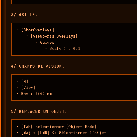
3/ GRILLE.
- [ShowOverlays] 

    - [Viewports Overlays]

        - Guides

            - Scale : 0.001
4/ CHAMPS DE VISION.
- [N]

- [View]

- End : 5000 mm
5/ DÉPLACER UN OBJET.
- [Tab] sélectionner [Object Mode]

- [Maj + [LMB] <= Sélectionner l'objet
