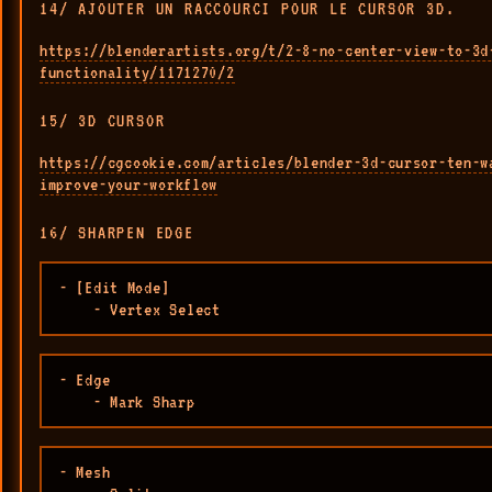
14/ AJOUTER UN RACCOURCI POUR LE CURSOR 3D.
https://blenderartists.org/t/2-8-no-center-view-to-3d
functionality/1171270/2
15/ 3D CURSOR
https://cgcookie.com/articles/blender-3d-cursor-ten-w
improve-your-workflow
16/ SHARPEN EDGE
- [Edit Mode]

    - Vertex Select
- Edge 

    - Mark Sharp
- Mesh
