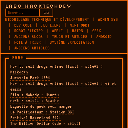
LABO HACKTECHDEV
GO
BIDOUILLAGE TECHNIQUE ET DÉVELOPPEMENT
ADMIN SYS
DEV CODE
JEU LIBRE
MINI ORDI
ROBOT ELECTRO
APPLI
MATOS
GEEK
ANCIENS BLOGS
TRUCS ET ASTUCES
ANDROID
NOTE À TRIER
SYSTÈME EXPLOITATION
ANCIENS ARTICLES
GEEK
How to sell drugs online (fast) - s01e02 :
Markdown
Jurassic Park 1994
How to sell drugs online (fast) - s02e01 : vi et
emacs
Film : Nobody - Ubuntu
neXt - s01e01 : Apache
Baguette de geek pour manger
Le Pacificateur : Station SGI
Festival Makerland 2021
The Billion Dollar Code - s01e01