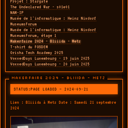
Projet : Stargate
The Undeclared War - s01e01
NAM-IP
Musée de l'informatique : Heinz Nixdorf
MuseumsForum
Musée de l'informatique : Heinz Nixdorf
MuseumsForum, étage 1
Makerfaire 2024 - Bliiida - Metz
T-shirt du FOSDEM
Orisha Tech Academy 2025
VoxxedDays Luxembourg - 19 juin 2025
VoxxedDays Luxembourg - 20 juin 2025
MAKERFAIRE 2024 - BLIIIDA - METZ
STATUS:PAGE LOADED — 2024-09-21
Lien : Bliiida à Metz Date : Samedi 21 septembre
2024