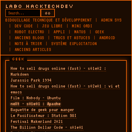
LABO HACKTECHDEV
GO
BIDOUILLAGE TECHNIQUE ET DÉVELOPPEMENT
ADMIN SYS
DEV CODE
JEU LIBRE
MINI ORDI
ROBOT ELECTRO
APPLI
MATOS
GEEK
ANCIENS BLOGS
TRUCS ET ASTUCES
ANDROID
NOTE À TRIER
SYSTÈME EXPLOITATION
ANCIENS ARTICLES
GEEK
How to sell drugs online (fast) - s01e02 :
Markdown
Jurassic Park 1994
How to sell drugs online (fast) - s02e01 : vi et
emacs
Film : Nobody - Ubuntu
neXt - s01e01 : Apache
Baguette de geek pour manger
Le Pacificateur : Station SGI
Festival Makerland 2021
The Billion Dollar Code - s01e01