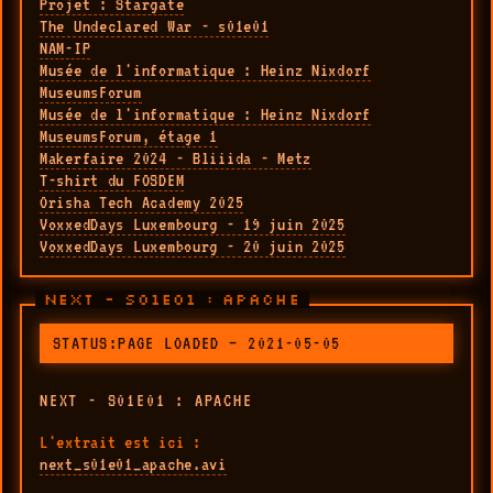
Projet : Stargate
The Undeclared War - s01e01
NAM-IP
Musée de l'informatique : Heinz Nixdorf
MuseumsForum
Musée de l'informatique : Heinz Nixdorf
MuseumsForum, étage 1
Makerfaire 2024 - Bliiida - Metz
T-shirt du FOSDEM
Orisha Tech Academy 2025
VoxxedDays Luxembourg - 19 juin 2025
VoxxedDays Luxembourg - 20 juin 2025
NEXT - S01E01 : APACHE
STATUS:PAGE LOADED — 2021-05-05
NEXT - S01E01 : APACHE
L'extrait est ici :
next_s01e01_apache.avi