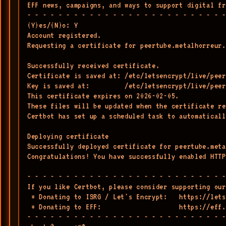
EFF news, campaigns, and ways to support digital fr
- - - - - - - - - - - - - - - - - - - - - - - - - -
(Y)es/(N)o: Y

Account registered.

Requesting a certificate for peertube.metalhorreur.
Successfully received certificate.

Certificate is saved at: /etc/letsencrypt/live/peer
Key is saved at:         /etc/letsencrypt/live/peer
This certificate expires on 2026-02-05.

These files will be updated when the certificate re
Certbot has set up a scheduled task to automaticall
Deploying certificate

Successfully deployed certificate for peertube.meta
Congratulations! You have successfully enabled HTTP
- - - - - - - - - - - - - - - - - - - - - - - - - -
If you like Certbot, please consider supporting our
 * Donating to ISRG / Let's Encrypt:   https://lets
 * Donating to EFF:                    https://eff.
- - - - - - - - - - - - - - - - - - - - - - - - - -