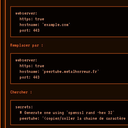
webserver:

  https: true

  hostname: 'example.com'

  port: 443
Remplacer par :
webserver:

  https: true

  hostname: 'peertube.metalhorreur.fr'

  port: 443
Chercher :
secrets:

  # Generate one using `openssl rand -hex 32`

  peertube: '<copier/coller la chaine de caractère 