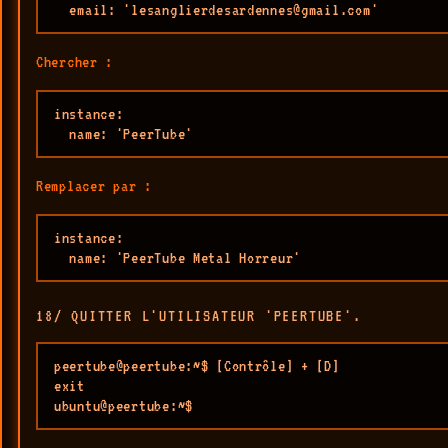
  email: 'lesanglierdesardennes@gmail.com'
Chercher :
instance:

  name: 'PeerTube'
Remplacer par :
instance:

  name: 'PeerTube Metal Horreur'
18/ QUITTER L'UTILISATEUR 'PEERTUBE'.
peertube@peertube:~$ [Contrôle] + [D]

exit

ubuntu@peertube:~$ 