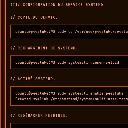
III/ CONFIGURATION DU SERVICE SYSTEMD
1/ COPIE DU SERVICE.
ubuntu@peertube:~$ sudo cp /var/www/peertube/peertu
2/ RECHARGEMENT DE SYSTEMD.
ubuntu@peertube:~$ sudo systemctl daemon-reload
3/ ACTIVÉ SYSTEMD.
ubuntu@peertube:~$ sudo systemctl enable peertube

Created symlink /etc/systemd/system/multi-user.tar
4/ REDÉMARRER PEERTUBE.