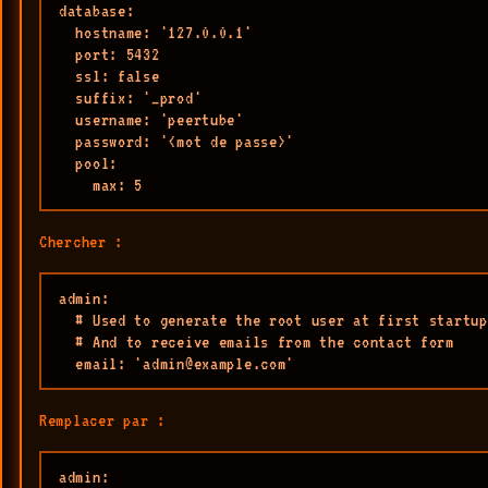
database:

  hostname: '127.0.0.1'

  port: 5432

  ssl: false

  suffix: '_prod'

  username: 'peertube'

  password: '<mot de passe>'

  pool:

    max: 5
Chercher :
admin:

  # Used to generate the root user at first startup

  # And to receive emails from the contact form

  email: 'admin@example.com'
Remplacer par :
admin:
