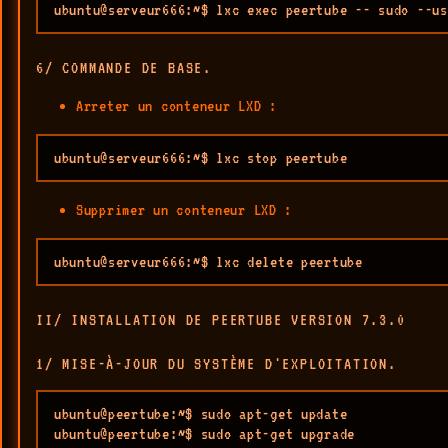
ubuntu@serveur666:~$ lxc exec peertube -- sudo --us
6/ COMMANDE DE BASE.
Arreter un conteneur LXD :
ubuntu@serveur666:~$ lxc stop peertube
Supprimer un conteneur LXD :
ubuntu@serveur666:~$ lxc delete peertube
II/ INSTALLATION DE PEERTUBE VERSION 7.3.0
1/ MISE-À-JOUR DU SYSTÈME D'EXPLOITATION.
ubuntu@peertube:~$ sudo apt-get update

ubuntu@peertube:~$ sudo apt-get upgrade