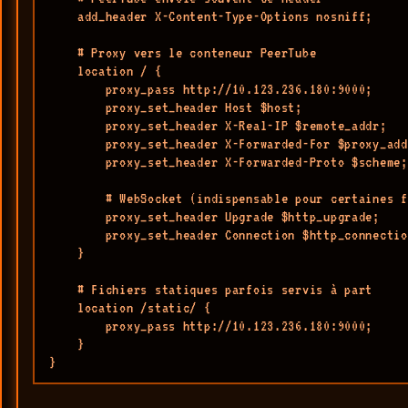
    add_header X-Content-Type-Options nosniff;

    # Proxy vers le conteneur PeerTube

    location / {

        proxy_pass http://10.123.236.180:9000;

        proxy_set_header Host $host;

        proxy_set_header X-Real-IP $remote_addr;

        proxy_set_header X-Forwarded-For $proxy_add
        proxy_set_header X-Forwarded-Proto $scheme;

        # WebSocket (indispensable pour certaines f
        proxy_set_header Upgrade $http_upgrade;

        proxy_set_header Connection $http_connectio
    }

    # Fichiers statiques parfois servis à part

    location /static/ {

        proxy_pass http://10.123.236.180:9000;

    }

}