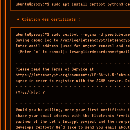
ubuntu@proxy:~$ sudo apt install certbot python3-ce
Création des certificats :
ubuntu@proxy:~$ sudo certbot --nginx -d peertube.me
Saving debug log to /var/log/letsencrypt/letsencryp
Enter email address (used for urgent renewal and se
 (Enter 'c' to cancel): lesanglierdesardennes@gmail
- - - - - - - - - - - - - - - - - - - - - - - - - -
Please read the Terms of Service at

https://letsencrypt.org/documents/LE-SA-v1.5-Februa
agree in order to register with the ACME server. Do
- - - - - - - - - - - - - - - - - - - - - - - - - -
(Y)es/(N)o: Y

- - - - - - - - - - - - - - - - - - - - - - - - - -
Would you be willing, once your first certificate i
share your email address with the Electronic Fronti
partner of the Let's Encrypt project and the non-pr
develops Certbot? We'd like to send you email about