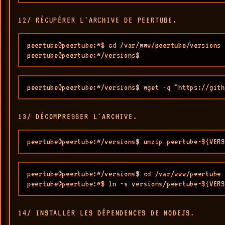
12/ RÉCUPÉRER L'ARCHIVE DE PEERTUBE.
peertube@peertube:~$ cd /var/www/peertube/versions

peertube@peertube:~/versions$ 
peertube@peertube:~/versions$ wget -q "https://gith
13/ DÉCOMPRESSER L'ARCHIVE.
peertube@peertube:~/versions$ unzip peertube-${VERS
peertube@peertube:~/versions$ cd /var/www/peertube

peertube@peertube:~$ ln -s versions/peertube-${VERS
14/ INSTALLER LES DÉPENDENCES DE NODEJS.