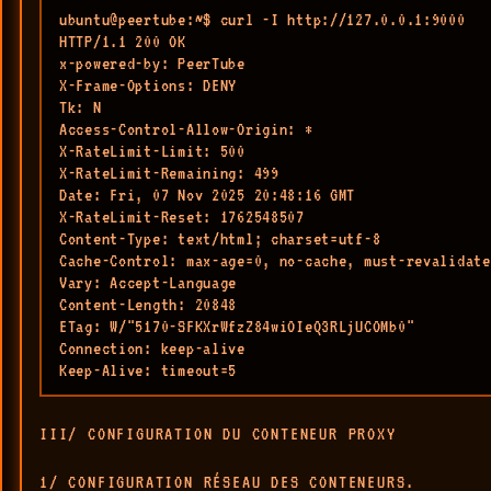
ubuntu@peertube:~$ curl -I http://127.0.0.1:9000

HTTP/1.1 200 OK

x-powered-by: PeerTube

X-Frame-Options: DENY

Tk: N

Access-Control-Allow-Origin: *

X-RateLimit-Limit: 500

X-RateLimit-Remaining: 499

Date: Fri, 07 Nov 2025 20:48:16 GMT

X-RateLimit-Reset: 1762548507

Content-Type: text/html; charset=utf-8

Cache-Control: max-age=0, no-cache, must-revalidate

Vary: Accept-Language

Content-Length: 20848

ETag: W/"5170-SFKXrWfzZ84wiOIeQ3RLjUCOMb0"

Connection: keep-alive

Keep-Alive: timeout=5
III/ CONFIGURATION DU CONTENEUR PROXY
1/ CONFIGURATION RÉSEAU DES CONTENEURS.