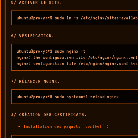
5/ ACTIVER LE SITE.
ubuntu@proxy:~$ sudo ln -s /etc/nginx/sites-availab
6/ VÉRIFICATION.
ubuntu@proxy:~$ sudo nginx -t

nginx: the configuration file /etc/nginx/nginx.conf
nginx: configuration file /etc/nginx/nginx.conf tes
7/ RÉLANCER NGINX.
ubuntu@proxy:~$ sudo systemctl reload nginx
8/ CRÉATION DES CERTIFICATS.
Installation des paquets 'certbot' :