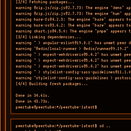
[2/4] Fetching packages...

warning @zip.js/zip.js@2.7.73: The engine "deno" ap
warning @zip.js/zip.js@2.7.73: The engine "bun" app
warning bare-fs@4.2.3: The engine "bare" appears to
warning bare-os@3.6.2: The engine "bare" appears to
warning chart.js@4.5.0: The engine "pnpm" appears t
[3/4] Linking dependencies...

warning " > angular-eslint@19.8.1" has unmet peer d
warning "@wdio/local-runner > @wdio/runner@9.19.2" 
warning " > expect-webdriverio@5.4.2" has unmet pee
warning " > expect-webdriverio@5.4.2" has unmet pee
warning " > expect-webdriverio@5.4.2" has unmet pee
warning " > stylelint-config-sass-guidelines@11.1.0
warning "stylelint-config-sass-guidelines > postcss
[4/4] Building fresh packages...

Done in 34.61s.

Done in 43.73s.

peertube@peertube:~/peertube-latest$ 
peertube@peertube:~/peertube-latest$ cd ..
