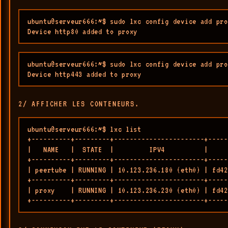
ubuntu@serveur666:~$ sudo lxc config device add pro
Device http80 added to proxy
ubuntu@serveur666:~$ sudo lxc config device add pro
Device http443 added to proxy
2/ AFFICHER LES CONTENEURS.
ubuntu@serveur666:~$ lxc list

+----------+---------+-----------------------+-----
|   NAME   |  STATE  |         IPV4          |     
+----------+---------+-----------------------+-----
| peertube | RUNNING | 10.123.236.180 (eth0) | fd42
+----------+---------+-----------------------+-----
| proxy    | RUNNING | 10.123.236.230 (eth0) | fd42
+----------+---------+-----------------------+-----