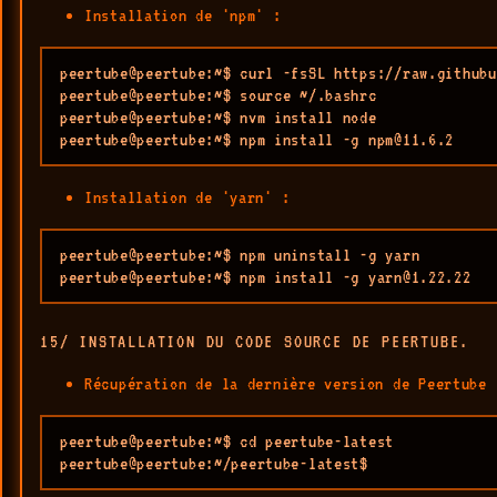
Installation de 'npm' :
peertube@peertube:~$ curl -fsSL https://raw.githubu
peertube@peertube:~$ source ~/.bashrc

peertube@peertube:~$ nvm install node

peertube@peertube:~$ npm install -g npm@11.6.2
Installation de 'yarn' :
peertube@peertube:~$ npm uninstall -g yarn

peertube@peertube:~$ npm install -g yarn@1.22.22
15/ INSTALLATION DU CODE SOURCE DE PEERTUBE.
Récupération de la dernière version de Peertube 
peertube@peertube:~$ cd peertube-latest

peertube@peertube:~/peertube-latest$ 