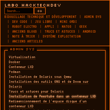
LABO HACKTECHDEV
GO
BIDOUILLAGE TECHNIQUE ET DÉVELOPPEMENT
ADMIN SYS
DEV CODE
JEU LIBRE
MINI ORDI
ROBOT ELECTRO
APPLI
MATOS
GEEK
ANCIENS BLOGS
TRUCS ET ASTUCES
ANDROID
NOTE À TRIER
SYSTÈME EXPLOITATION
ANCIENS ARTICLES
ADMIN SYS
Virtualisation
Docker
Conteneur LXD
Podman
Installation de Solaris sous Qemu
Installation des outils GNU et de Doom sur
Solaris
Trucs et astuces pour Solaris
Installation de Peertube dans un conteneur LXD
Redimensionnement de l'espace disque d'un
conteneur LXD