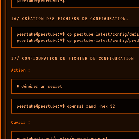
peertube@peertube:~$ 
16/ CRÉATION DES FICHIERS DE CONFIGURATION.
peertube@peertube:~$ cp peertube-latest/config/defa
peertube@peertube:~$ cp peertube-latest/config/prod
17/ CONFIGURATION DU FICHIER DE CONFIGURATION
Action :
# Générer un secret
peertube@peertube:~$ openssl rand -hex 32
Ouvrir :
peertube-latest/config/production.yaml