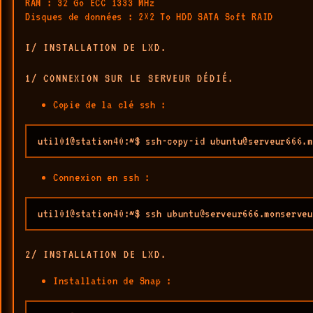
RAM : 32 Go ECC 1333 MHz
Disques de données : 2×2 To HDD SATA Soft RAID
I/ INSTALLATION DE LXD.
1/ CONNEXION SUR LE SERVEUR DÉDIÉ.
Copie de la clé ssh :
util01@station40:~$ ssh-copy-id ubuntu@serveur666.m
Connexion en ssh :
util01@station40:~$ ssh ubuntu@serveur666.monserveu
2/ INSTALLATION DE LXD.
Installation de Snap :