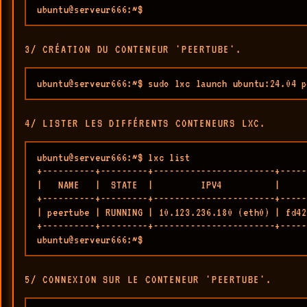
ubuntu@serveur666:~$
3/ CRÉATION DU CONTENEUR 'PEERTUBE'.
ubuntu@serveur666:~$ sudo lxc launch ubuntu:24.04 p
4/ LISTER LES DIFFÉRENTS CONTENEURS LXC.
ubuntu@serveur666:~$ lxc list

+----------+---------+-----------------------+-----
|   NAME   |  STATE  |         IPV4          |     
+----------+---------+-----------------------+-----
| peertube | RUNNING | 10.123.236.180 (eth0) | fd42
+----------+---------+-----------------------+-----
ubuntu@serveur666:~$ 
5/ CONNEXION SUR LE CONTENEUR 'PEERTUBE'.