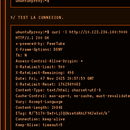
ubuntu@proxy:~$ 
9/ TEST LA CONNEXION.
ubuntu@proxy:~$ curl -I http://10.123.236.180:9000

HTTP/1.1 200 OK

x-powered-by: PeerTube

X-Frame-Options: DENY

Tk: N

Access-Control-Allow-Origin: *

X-RateLimit-Limit: 500

X-RateLimit-Remaining: 498

Date: Fri, 07 Nov 2025 20:57:59 GMT

X-RateLimit-Reset: 1762549083

Content-Type: text/html; charset=utf-8

Cache-Control: max-age=0, no-cache, must-revalidate

Vary: Accept-Language

Content-Length: 20848

ETag: W/"5170-Swf+LjIQUksetdAhLF9KJeXx0/k"

Connection: keep-alive

Keep-Alive: timeout=5