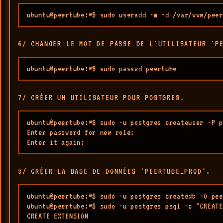
ubuntu@peertube:~$ sudo useradd -m -d /var/www/peer
6/ CHANGER LE MOT DE PASSE DE L'UTILISATEUR 'P
ubuntu@peertube:~$ sudo passwd peertube
7/ CRÉER UN UTILISATEUR POUR POSTGRES.
ubuntu@peertube:~$ sudo -u postgres createuser -P p
Enter password for new role: 

Enter it again: 
8/ CRÉER LA BASE DE DONNÉES 'PEERTUBE_PROD'.
ubuntu@peertube:~$ sudo -u postgres createdb -O pee
ubuntu@peertube:~$ sudo -u postgres psql -c "CREATE
CREATE EXTENSION
