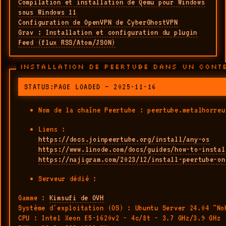
Compilation et installation de Qemu pour Windows
sous Windows 11
Configuration de OpenVPN de CyberGhostVPN
Grav : Installation et configuration du plugin
Feed (flux RSS/Atom/JSON)
INSTALLATION DE PEERTUBE DANS UN CONT
STATUS:PAGE LOADED — 2025-11-16
Nom de la chaîne Peertube : peertube.metalhorreu
Liens :
https://docs.joinpeertube.org/install/any-os
https://www.linode.com/docs/guides/how-to-instal
https://najigram.com/2023/12/install-peertube-on
Serveur dédié :
Gamme :
Kimsufi de OVH
Système d'exploitation (OS) : Ubuntu Server 24.04 "No
CPU : Intel Xeon E5-1620v2 - 4c/8t - 3.7 GHz/3.9 GHz