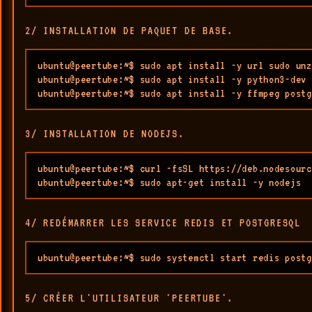
2/ INSTALLATION DE PAQUET DE BASE.
ubuntu@peertube:~$ sudo apt install -y url sudo unz
ubuntu@peertube:~$ sudo apt install -y python3-dev 
ubuntu@peertube:~$ sudo apt install -y ffmpeg postg
3/ INSTALLATION DE NODEJS.
ubuntu@peertube:~$ curl -fsSL https://deb.nodesourc
ubuntu@peertube:~$ sudo apt-get install -y nodejs
4/ REDÉMARRER LES SERVICE REDIS ET POSTGRESQL
ubuntu@peertube:~$ sudo systemctl start redis postg
5/ CRÉER L'UTILISATEUR 'PEERTUBE'.