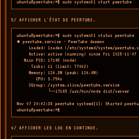
ubuntu@peertube:~$ sudo systemctl start peertube
5/ AFFICHER L'ÉTAT DE PEERTUBE.
ubuntu@peertube:~$ sudo systemctl status peertube

● peertube.service - PeerTube daemon

     Loaded: loaded (/etc/systemd/system/peertube.s
     Active: active (running) since Fri 2025-11-07 
   Main PID: 17145 (node)

      Tasks: 11 (limit: 77002)

     Memory: 126.3M (peak: 126.4M)

        CPU: 3.754s

     CGroup: /system.slice/peertube.service

             └─17145 /usr/bin/node dist/server

Nov 07 20:02:38 peertube systemd[1]: Started peertu
ubuntu@peertube:~$ 
6/ AFFICHER LES LOG EN CONTINUE.