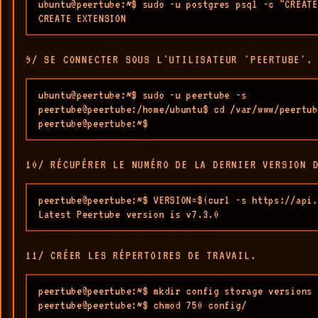
ubuntu@peertube:~$ sudo -u postgres psql -c "CREATE
CREATE EXTENSION
9/ SE CONNECTER SOUS L'UTILISATEUR 'PEERTUBE'.
ubuntu@peertube:~$ sudo -u peertube -s

peertube@peertube:/home/ubuntu$ cd /var/www/peertube
peertube@peertube:~$ 
10/ RÉCUPÉRER LE NUMÉRO DE LA DERNIER VERSION 
peertube@peertube:~$ VERSION=$(curl -s https://api.
Latest Peertube version is v7.3.0
11/ CRÉER LES RÉPERTOIRES DE TRAVAIL.
peertube@peertube:~$ mkdir config storage versions

peertube@peertube:~$ chmod 750 config/