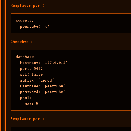
Remplacer par :
secrets:

  peertube: '<>'
Chercher :
database:

  hostname: '127.0.0.1'

  port: 5432

  ssl: false

  suffix: '_prod'

  username: 'peertube'

  password: 'peertube'

  pool:

    max: 5
Remplacer par :