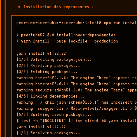
Installation des dépendances :
peertube@peertube:~/peertube-latest$ npm run instal
> peertube@7.3.0 install-node-dependencies

> yarn install --pure-lockfile --production

yarn install v1.22.22

[1/5] Validating package.json...

[2/5] Resolving packages...

[3/5] Fetching packages...

warning bare-fs@4.1.6: The engine "bare" appears to
warning bare-os@3.6.1: The engine "bare" appears to
warning require-addon@1.1.0: The engine "bare" appe
[4/5] Linking dependencies...

warning " > chai-json-schema@1.5.1" has incorrect p
warning "swagger-cli > @apidevtools/swagger-cli > @
[5/5] Building fresh packages...

$ test -n "$NOCLIENT" || (cd client && yarn install
yarn install v1.22.22

[1/4] Resolving packages...
