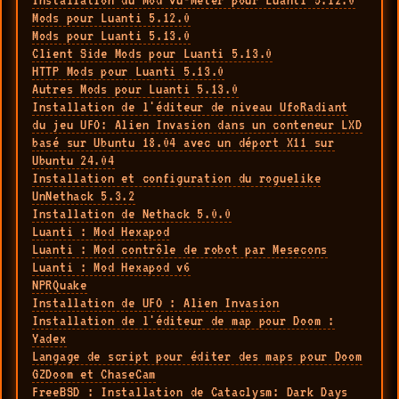
Installation du Mod Vu-Meter pour Luanti 5.12.0
Mods pour Luanti 5.12.0
Mods pour Luanti 5.13.0
Client Side Mods pour Luanti 5.13.0
HTTP Mods pour Luanti 5.13.0
Autres Mods pour Luanti 5.13.0
Installation de l'éditeur de niveau UfoRadiant
du jeu UFO: Alien Invasion dans un conteneur LXD
basé sur Ubuntu 18.04 avec un déport X11 sur
Ubuntu 24.04
Installation et configuration du roguelike
UnNethack 5.3.2
Installation de Nethack 5.0.0
Luanti : Mod Hexapod
Luanti : Mod contrôle de robot par Mesecons
Luanti : Mod Hexapod v6
NPRQuake
Installation de UFO : Alien Invasion
Installation de l'éditeur de map pour Doom :
Yadex
Langage de script pour éditer des maps pour Doom
GZDoom et ChaseCam
FreeBSD : Installation de Cataclysm: Dark Days