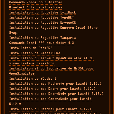
Commando-Zombi pour Amstrad
Minetest : Trucs et astuces
Installation du Roguelike EvilHack
Installation du Roguelike TomeNET
Installation du Roguelike BrogueCE
Installation du Roguelike Dungeon Crawl Stone
Soup.
Installation du Roguelike Tangaria
Commando Zombi RPG sous Godot 4.3
Installaton de DoomPDF
Installation de ClassiCube
Installation du serveur OpenSimulator et du
visualisateur Firestorm
Installation et configuration de MySQL pour
OpenSimulator
Installation de YQuake 2
Installation du mod Meshnode pour Luanti 5.12.0
Installation du mod Drone pour Luanti 5.12.0
Installation du mod DroneNode pour Luanti 5.12.0
Installation du mod CameraNode pour Luanti
5.12.0
Installation du PathMod pour Luanti 5.12.0