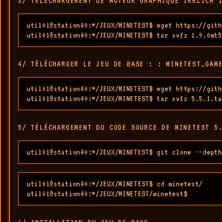
3/ TÉLÉCHARGEMENT DE MOTEUR GRAPHIQUE IRRLICH 
util01@station40:~/JEUX/MINETEST$ wget https://gith
util01@station40:~/JEUX/MINETEST$ tar xvfz 1.9.0mt5
4/ TÉLÉCHARGER LE JEU DE BASE : : MINETEST_GAM
util01@station40:~/JEUX/MINETEST$ wget https://gith
util01@station40:~/JEUX/MINETEST$ tar xvfz 5.5.1.ta
5/ TÉLÉCHARGEMENT DU CODE SOURCE DE MINETEST 5
util01@station40:~/JEUX/MINETEST$ git clone --depth
util01@station40:~/JEUX/MINETEST$ cd minetest/

util01@station40:~/JEUX/MINETEST/minetest$ 