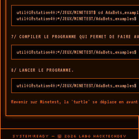
util01@station40:~/JEUX/MINETEST$ cd AdaBots_exampl
util01@station40:~/JEUX/MINETEST/AdaBots_examples$ 
7/ COMPILER LE PROGRAMME QUI PERMET DE FAIRE A
util01@station40:~/JEUX/MINETEST/AdaBots_examples$ 
8/ LANCER LE PROGRAMME.
util01@station40:~/JEUX/MINETEST/AdaBots_examples$ 
Revenir sur Minetest, la 'turtle' se déplace en avant
SYSTEM:READY — © 2026 LABO HACKTECHDEV