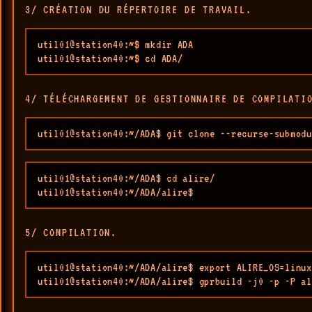
3/ CRÉATION DU RÉPERTOIRE DE TRAVAIL.
util01@station40:~$ mkdir ADA

util01@station40:~$ cd ADA/
4/ TÉLÉCHARGEMENT DE GESTIONNAIRE DE COMPILATI
util01@station40:~/ADA$ git clone --recurse-submodu
util01@station40:~/ADA$ cd alire/

util01@station40:~/ADA/alire$ 
5/ COMPILATION.
util01@station40:~/ADA/alire$ export ALIRE_OS=linux

util01@station40:~/ADA/alire$ gprbuild -j0 -p -P al