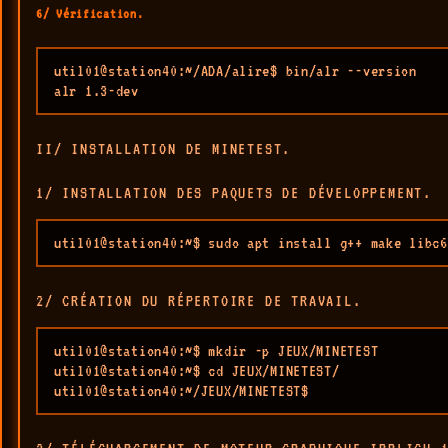
6/ Vérification.
util01@station40:~/ADA/alire$ bin/alr --version

alr 1.3-dev
II/ INSTALLATION DE MINETEST.
1/ INSTALLATION DES PAQUETS DE DÉVELOPPEMENT.
util01@station40:~$ sudo apt install g++ make libc6
2/ CRÉATION DU RÉPERTOIRE DE TRAVAIL.
util01@station40:~$ mkdir -p JEUX/MINETEST

util01@station40:~$ cd JEUX/MINETEST/

util01@station40:~/JEUX/MINETEST$