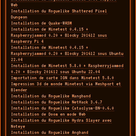
Web
Installation du Roguelike Shattered Pixel
Dungeon
Installation de Quake-WASM
Installation de Minetest 0.4.15 +
Raspberryjammod 0.20 + Blocky 201612 sous
Raspberry Pi 4
Installation de Minetest 0.4.15 +
Raspberryjammod 0.20 + Blocky 201612 sous Ubuntu
22.04
Installation de Minetest 5.8.0 + Raspberryjammod
0.20 + Blocky 201612 sous Ubuntu 22.04
Importation de carte IGN dans Minetest 5.8.0
Impression 3d de monde Minetest via Meshport et
Blender
Installation du Roguelike Mangband
Installation du Roguelike NetHack 3.6.7
Installation du Roguelike Cataclysm-BN-0.6.0
Installation de Doom en mode Web
Installation du Roguelike Hydra Slayer avec
Noteye
Installation du Roguelike Angband