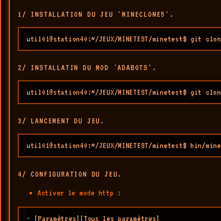
1/ INSTALLATION DU JEU 'MINECLONE5'.
util01@station40:~/JEUX/MINETEST/minetest$ git clon
2/ INSTALLATIN DU MOD 'ADABOTS'.
util01@station40:~/JEUX/MINETEST/minetest$ git clon
3/ LANCEMENT DU JEU.
util01@station40:~/JEUX/MINETEST/minetest$ bin/mine
4/ CONFIGURATION DU JEU.
Activer le mode http :
- [Paramètres][Tous les paramètres]
