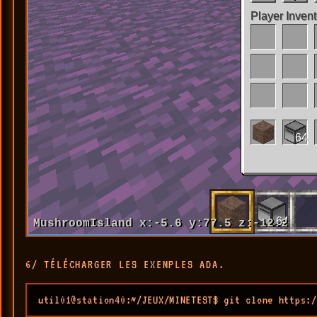
6/ TÉLÉCHARGER LES EXEMPLES ADA.
util01@station40:~/JEUX/MINETEST$ git clone https:/