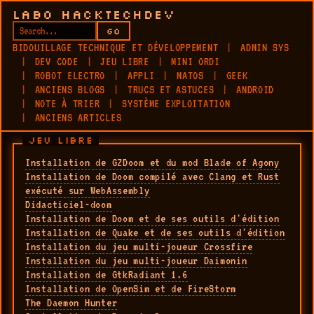
LABO HACKTECHDEV
GO
BIDOUILLAGE TECHNIQUE ET DÉVELOPPEMENT
ADMIN SYS
DEV CODE
JEU LIBRE
MINI ORDI
ROBOT ELECTRO
APPLI
MATOS
GEEK
ANCIENS BLOGS
TRUCS ET ASTUCES
ANDROID
NOTE À TRIER
SYSTÈME EXPLOITATION
ANCIENS ARTICLES
JEU LIBRE
Installation de GZDoom et du mod Blade of Agony
Installation de Doom compilé avec Clang et Rust
exécuté sur WebAssembly
Didacticiel-doom
Installation de Doom et de ses outils d'édition
Installation de Quake et de ses outils d'édition
Installation du jeu multi-joueur Crossfire
Installation du jeu multi-joueur Daimonin
Installation de GtkRadiant 1.6
Installation de OpenSim et de FireStorm
The Daemon Hunter