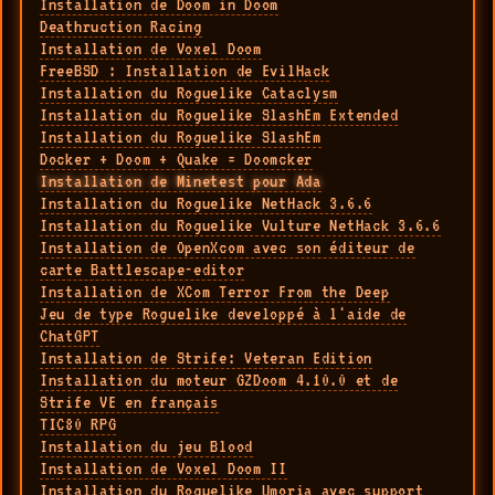
Installation de Doom in Doom
Deathruction Racing
Installation de Voxel Doom
FreeBSD : Installation de EvilHack
Installation du Roguelike Cataclysm
Installation du Roguelike SlashEm Extended
Installation du Roguelike SlashEm
Docker + Doom + Quake = Doomcker
Installation de Minetest pour Ada
Installation du Roguelike NetHack 3.6.6
Installation du Roguelike Vulture NetHack 3.6.6
Installation de OpenXcom avec son éditeur de
carte Battlescape-editor
Installation de XCom Terror From the Deep
Jeu de type Roguelike developpé à l'aide de
ChatGPT
Installation de Strife: Veteran Edition
Installation du moteur GZDoom 4.10.0 et de
Strife VE en français
TIC80 RPG
Installation du jeu Blood
Installation de Voxel Doom II
Installation du Roguelike Umoria avec support