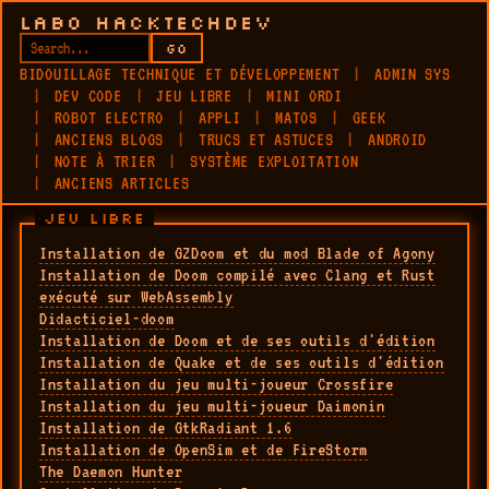
LABO HACKTECHDEV
GO
BIDOUILLAGE TECHNIQUE ET DÉVELOPPEMENT
ADMIN SYS
DEV CODE
JEU LIBRE
MINI ORDI
ROBOT ELECTRO
APPLI
MATOS
GEEK
ANCIENS BLOGS
TRUCS ET ASTUCES
ANDROID
NOTE À TRIER
SYSTÈME EXPLOITATION
ANCIENS ARTICLES
JEU LIBRE
Installation de GZDoom et du mod Blade of Agony
Installation de Doom compilé avec Clang et Rust
exécuté sur WebAssembly
Didacticiel-doom
Installation de Doom et de ses outils d'édition
Installation de Quake et de ses outils d'édition
Installation du jeu multi-joueur Crossfire
Installation du jeu multi-joueur Daimonin
Installation de GtkRadiant 1.6
Installation de OpenSim et de FireStorm
The Daemon Hunter