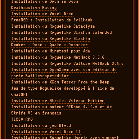
Installation de Doom in Doom
Deathruction Racing
Installation de Voxel Doom
FreeBSD : Installation de EvilHack
Installation du Roguelike Cataclysm
Installation du Roguelike SlashEm Extended
Installation du Roguelike SlashEm
Docker + Doom + Quake = Doomcker
Installation de Minetest pour Ada
Installation du Roguelike NetHack 3.6.6
Installation du Roguelike Vulture NetHack 3.6.6
Installation de OpenXcom avec son éditeur de
carte Battlescape-editor
Installation de XCom Terror From the Deep
Jeu de type Roguelike developpé à l'aide de
ChatGPT
Installation de Strife: Veteran Edition
Installation du moteur GZDoom 4.10.0 et de
Strife VE en français
TIC80 RPG
Installation du jeu Blood
Installation de Voxel Doom II
Installation du Roguelike Umoria avec support