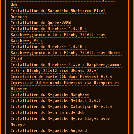
Web
Installation du Roguelike Shattered Pixel
Dungeon
Installation de Quake-WASM
Installation de Minetest 0.4.15 +
Raspberryjammod 0.20 + Blocky 201612 sous
Raspberry Pi 4
Installation de Minetest 0.4.15 +
Raspberryjammod 0.20 + Blocky 201612 sous Ubuntu
22.04
Installation de Minetest 5.8.0 + Raspberryjammod
0.20 + Blocky 201612 sous Ubuntu 22.04
Importation de carte IGN dans Minetest 5.8.0
Impression 3d de monde Minetest via Meshport et
Blender
Installation du Roguelike Mangband
Installation du Roguelike NetHack 3.6.7
Installation du Roguelike Cataclysm-BN-0.6.0
Installation de Doom en mode Web
Installation du Roguelike Hydra Slayer avec
Noteye
Installation du Roguelike Angband