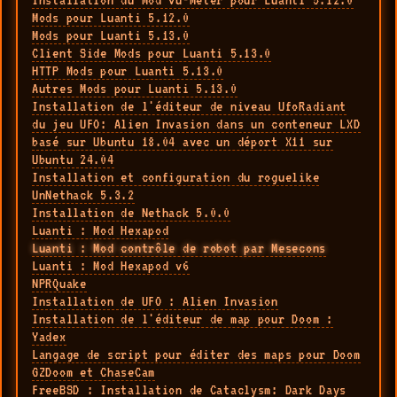
Installation du Mod Vu-Meter pour Luanti 5.12.0
Mods pour Luanti 5.12.0
Mods pour Luanti 5.13.0
Client Side Mods pour Luanti 5.13.0
HTTP Mods pour Luanti 5.13.0
Autres Mods pour Luanti 5.13.0
Installation de l'éditeur de niveau UfoRadiant
du jeu UFO: Alien Invasion dans un conteneur LXD
basé sur Ubuntu 18.04 avec un déport X11 sur
Ubuntu 24.04
Installation et configuration du roguelike
UnNethack 5.3.2
Installation de Nethack 5.0.0
Luanti : Mod Hexapod
Luanti : Mod contrôle de robot par Mesecons
Luanti : Mod Hexapod v6
NPRQuake
Installation de UFO : Alien Invasion
Installation de l'éditeur de map pour Doom :
Yadex
Langage de script pour éditer des maps pour Doom
GZDoom et ChaseCam
FreeBSD : Installation de Cataclysm: Dark Days