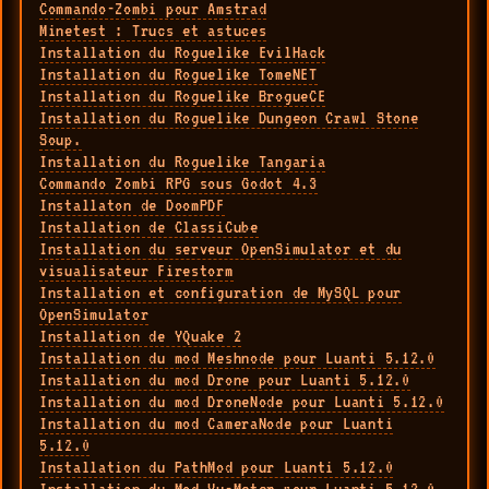
Commando-Zombi pour Amstrad
Minetest : Trucs et astuces
Installation du Roguelike EvilHack
Installation du Roguelike TomeNET
Installation du Roguelike BrogueCE
Installation du Roguelike Dungeon Crawl Stone
Soup.
Installation du Roguelike Tangaria
Commando Zombi RPG sous Godot 4.3
Installaton de DoomPDF
Installation de ClassiCube
Installation du serveur OpenSimulator et du
visualisateur Firestorm
Installation et configuration de MySQL pour
OpenSimulator
Installation de YQuake 2
Installation du mod Meshnode pour Luanti 5.12.0
Installation du mod Drone pour Luanti 5.12.0
Installation du mod DroneNode pour Luanti 5.12.0
Installation du mod CameraNode pour Luanti
5.12.0
Installation du PathMod pour Luanti 5.12.0