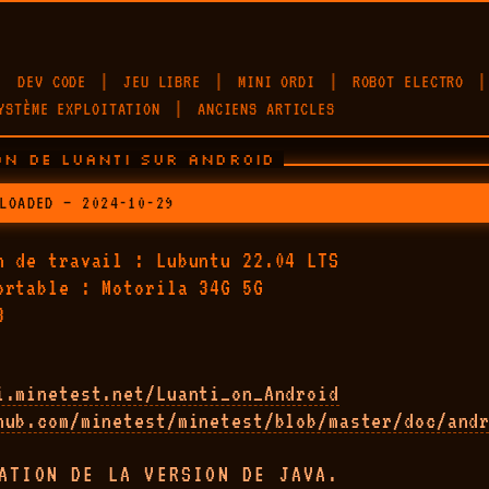
DEV CODE
JEU LIBRE
MINI ORDI
ROBOT ELECTRO
YSTÈME EXPLOITATION
ANCIENS ARTICLES
ON DE LUANTI SUR ANDROID
LOADED — 2024-10-29
n de travail : Lubuntu 22.04 LTS
ortable : Motorila 34G 5G
3
i.minetest.net/Luanti_on_Android
hub.com/minetest/minetest/blob/master/doc/and
ATION DE LA VERSION DE JAVA.