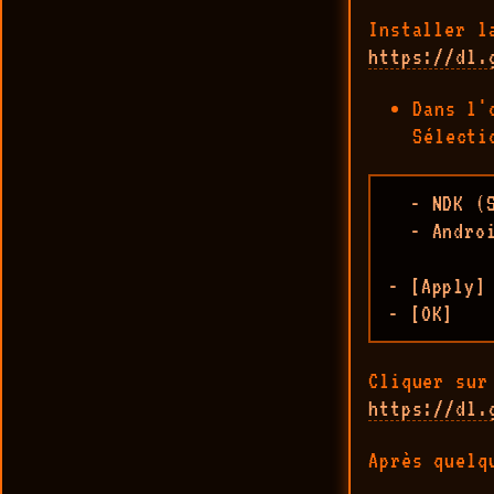
Installer l
https://dl.
Dans l'
Sélecti
  - NDK (S
  - Andro
- [Apply]

- [OK]
Cliquer sur
https://dl.
Après quelq