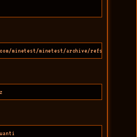
com/minetest/minetest/archive/refs/tags/5.9.1
z
uanti