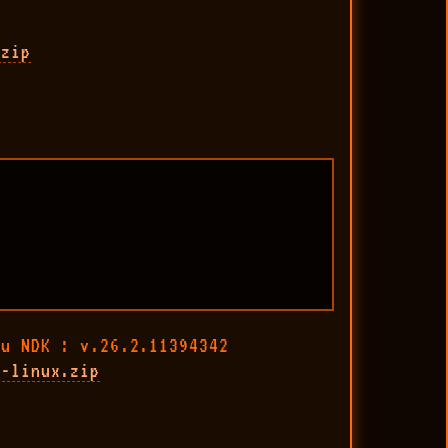
.zip
du NDK : v.26.2.11394342
c-linux.zip