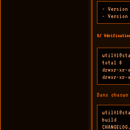
- Version
- Version
5/ Vérificatio
util01@st
total 8

drwxr-xr-
drwxr-xr-
Dans chacun
util01@st
build    
CHANGELOG