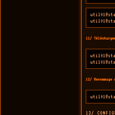
util01@st
util01@st
11/ Télécharge
util01@st
util01@st
12/ Renommage 
util01@st
13/ CONFIG