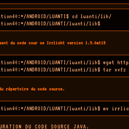
ation40:~/ANDROID/LUANTI$ cd luanti/lib/

ation40:~/ANDROID/LUANTI/luanti/lib$ 
ment du code sour ce Irrlicht version 1.9.0mt15
ation40:~/ANDROID/LUANTI/luanti/lib$ wget http
ation40:~/ANDROID/LUANTI/luanti/lib$ tar xvfz 
du répertoire du code source.
ation40:~/ANDROID/LUANTI/luanti/lib$ mv irrlic
URATION DU CODE SOURCE JAVA.