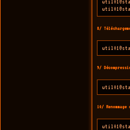
util01@st
util01@st
8/ Téléchargem
util01@st
9/ Décompressi
util01@st
10/ Renommage 
util01@st