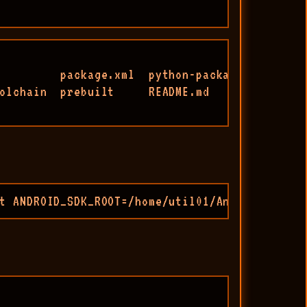
         package.xml  python-packages  shader-
olchain  prebuilt     README.md        simplep
t ANDROID_SDK_ROOT=/home/util01/Android/Sdk/