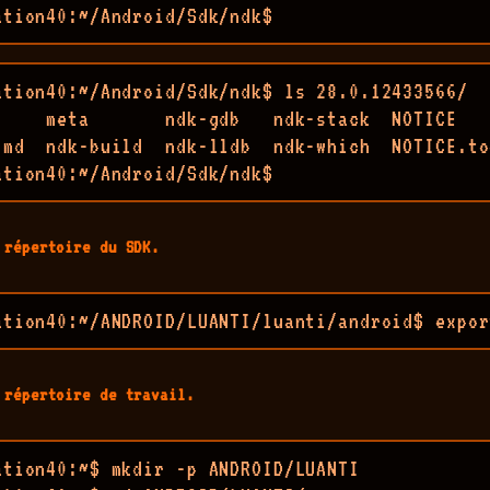
ation40:~/Android/Sdk/ndk$
ation40:~/Android/Sdk/ndk$ ls 28.0.12433566/

     meta       ndk-gdb   ndk-stack  NOTICE   
.md  ndk-build  ndk-lldb  ndk-which  NOTICE.to
ation40:~/Android/Sdk/ndk$ 
 répertoire du SDK.
ation40:~/ANDROID/LUANTI/luanti/android$ expor
 répertoire de travail.
ation40:~$ mkdir -p ANDROID/LUANTI
