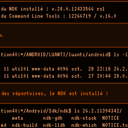
 du NDK installé : v.28.0.12433566 rc1

 du Command Line Tools : 12266719 / v.16.0
n.
ation40:~/ANDROID/LUANTI/luanti/android$ ls -l
x 11 util01 www-data 4096 oct.  28 22:18 26.2.
x 11 util01 www-data 4096 oct.  27 20:44 28.0.
 des répertoires, le NDK est installé :
ation40:~/Android/Sdk/ndk$ ls 26.2.11394342/

     meta       ndk-gdb   ndk-stack  NOTICE   
.md  ndk-build  ndk-lldb  ndk-which  NOTICE.to