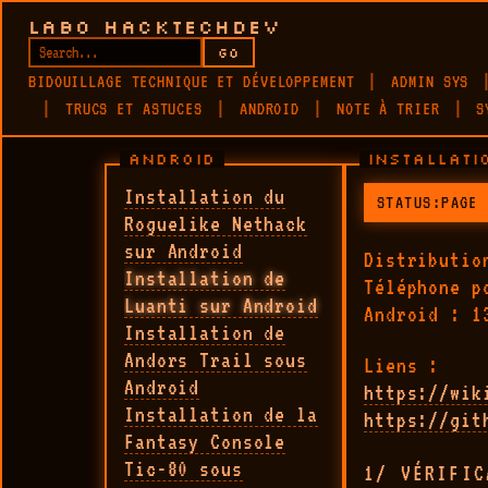
LABO HACKTECHDEV
GO
BIDOUILLAGE TECHNIQUE ET DÉVELOPPEMENT
ADMIN SYS
TRUCS ET ASTUCES
ANDROID
NOTE À TRIER
S
ANDROID
INSTALLATI
Installation du
STATUS:PAGE 
Roguelike Nethack
sur Android
Distributio
Installation de
Téléphone p
Luanti sur Android
Android : 1
Installation de
Andors Trail sous
Liens :
Android
https://wik
Installation de la
https://git
Fantasy Console
Tic-80 sous
1/ VÉRIFIC