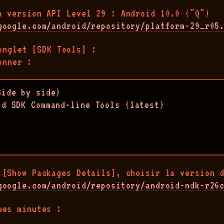
a version API Level 29 : Android 10.0 ("Q")
google.com/android/repository/platform-29_r05
onglet [SDK Tools] :
onner :
ide by side)

id SDK Command-line Tools (latest)

 [Show Packages Details], choisir la version 
google.com/android/repository/android-ndk-r26
ues minutes :