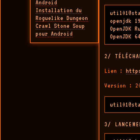
Android
Installation du
util01@st
Roguelike Dungeon
openjdk 19
Crawl Stone Soup
OpenJDK R
pour Android
OpenJDK 6
2/ TÉLÉCHA
Lien :
http
Version : 2
util01@st
3/ LANCEME