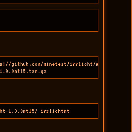
s://github.com/minetest/irrlicht/archive/refs/
1.9.0mt15.tar.gz 
ht-1.9.0mt15/ irrlichtmt