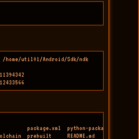
 /home/util01/Android/Sdk/ndk

11394342

12433566
         package.xml  python-packages  shader-
olchain  prebuilt     README.md        simplep