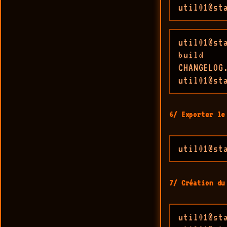
util01@st
util01@st
build    
CHANGELOG
util01@st
6/ Exporter le
util01@st
7/ Création du
util01@st