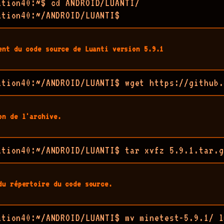
ation40:~$ cd ANDROID/LUANTI/

ation40:~/ANDROID/LUANTI$ 
ent du code source de Luanti version 5.9.1
ation40:~/ANDROID/LUANTI$ wget https://github.
on de l'archive.
ation40:~/ANDROID/LUANTI$ tar xvfz 5.9.1.tar.g
du répertoire du code source.
ation40:~/ANDROID/LUANTI$ mv minetest-5.9.1/ l