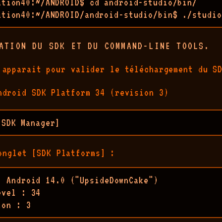
ation40:~/ANDROID$ cd android-studio/bin/

ation40:~/ANDROID/android-studio/bin$ ./studio
ATION DU SDK ET DU COMMAND-LINE TOOLS.
 apparait pour valider le téléchargement du S
ndroid SDK Platform 34 (revision 3)
[SDK Manager]
onglet [SDK Platforms] :
: Android 14.0 ("UpsideDownCake")  

vel : 34

ion : 3