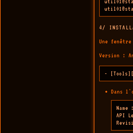
util01@st
util01@st
4/ INSTALL
Une fenêtre
Version : A
- [Tools]
Dans l'
Name 
API Le
Revis