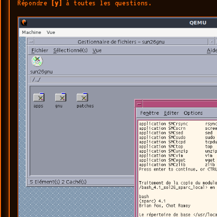
Répondre
[y]
à toutes les questions.