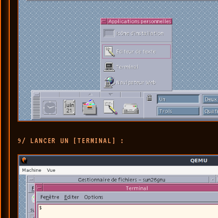
9/ LANCER UN [TERMINAL] :