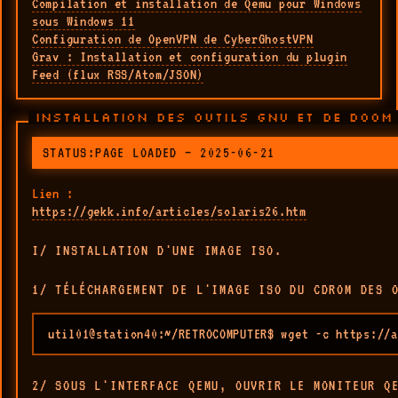
Compilation et installation de Qemu pour Windows
sous Windows 11
Configuration de OpenVPN de CyberGhostVPN
Grav : Installation et configuration du plugin
Feed (flux RSS/Atom/JSON)
INSTALLATION DES OUTILS GNU ET DE DOOM
STATUS:PAGE LOADED — 2025-06-21
Lien :
https://gekk.info/articles/solaris26.htm
I/ INSTALLATION D'UNE IMAGE ISO.
1/ TÉLÉCHARGEMENT DE L'IMAGE ISO DU CDROM DES 
util01@station40:~/RETROCOMPUTER$ wget -c https://a
2/ SOUS L'INTERFACE QEMU, OUVRIR LE MONITEUR Q