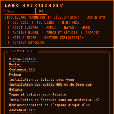
LABO HACKTECHDEV
GO
BIDOUILLAGE TECHNIQUE ET DÉVELOPPEMENT
ADMIN SYS
DEV CODE
JEU LIBRE
MINI ORDI
ROBOT ELECTRO
APPLI
MATOS
GEEK
ANCIENS BLOGS
TRUCS ET ASTUCES
ANDROID
NOTE À TRIER
SYSTÈME EXPLOITATION
ANCIENS ARTICLES
ADMIN SYS
Virtualisation
Docker
Conteneur LXD
Podman
Installation de Solaris sous Qemu
Installation des outils GNU et de Doom sur
Solaris
Trucs et astuces pour Solaris
Installation de Peertube dans un conteneur LXD
Redimensionnement de l'espace disque d'un
conteneur LXD