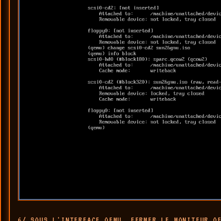
6/ SOUS L'INTERFACE QEMU, FERMER LE MONITEUR Q