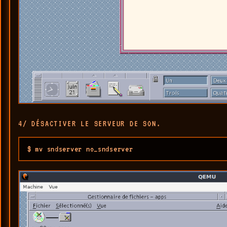
4/ DÉSACTIVER LE SERVEUR DE SON.
$ mv sndserver no_sndserver