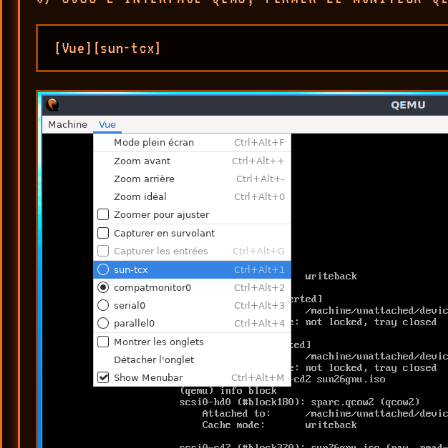
[Vue][sun-tcx]