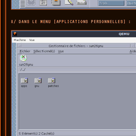
8/ DANS LE MENU [APPLICATIONS PERSONNELLES] :