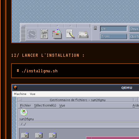
12/ LANCER L'INSTALLATION :
# ./installgnu.sh