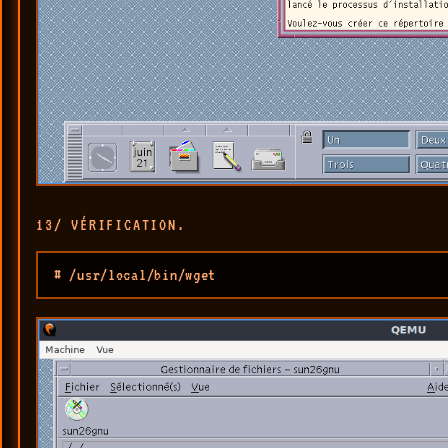
13/ VÉRIFICATION.
# /usr/local/bin/wget