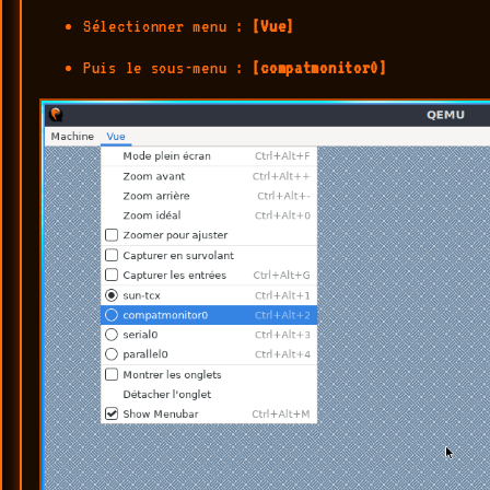
Sélectionner menu :
[Vue]
Puis le sous-menu :
[compatmonitor0]