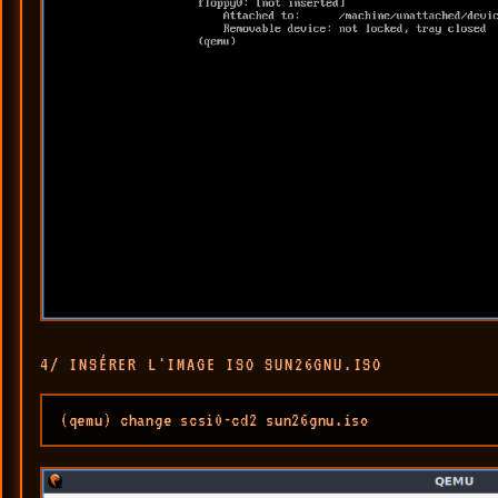
4/ INSÉRER L'IMAGE ISO SUN26GNU.ISO
(qemu) change scsi0-cd2 sun26gnu.iso