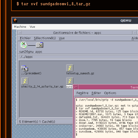
$ tar xvf sundgadoomv1_8_tar_gz