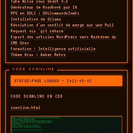
Tube Nixie sous Godot 4.3
Générateur de Roadbook par IA
RPG en SDL2 : SDLCommandoZombi
Installation de Ollama
Résolution d'un conflit de merge sur une Pull
Request via `git rebase`
Export des articles WordPress vers Markdown du
CMS Grav
Formation : Intelligence artificielle
Thème Grav : Amber Retro
CODE SCANLINE
STATUS:PAGE LOADED — 2021-05-02
CODE SCANLINE EN CSS
scanline.html