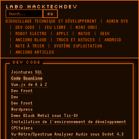
LABO HACKTECHDEV
GO
BIDOUILLAGE TECHNIQUE ET DÉVELOPPEMENT
ADMIN SYS
DEV CODE
JEU LIBRE
MINI ORDI
ROBOT ELECTRO
APPLI
MATOS
GEEK
ANCIENS BLOGS
TRUCS ET ASTUCES
ANDROID
NOTE À TRIER
SYSTÈME EXPLOITATION
ANCIENS ARTICLES
DEV CODE
Jointures SQL
Code Scanline
Vue.js de A à Z
Dev Front
Dev
Dev Front
Wordpress
Demo Black Metal sous Tic-80
Installation de l'environnement de développement
CPCtelera
Vu-Mètre/Spectrum Analyser Audio sous Godot 4.3