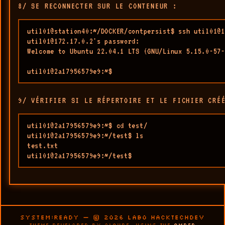
8/ SE RECONNECTER SUR LE CONTENEUR :
util01@station40:~/DOCKER/contpersist$ ssh util01@1
util01@172.17.0.2's password: 

Welcome to Ubuntu 22.04.1 LTS (GNU/Linux 5.15.0-57-
util01@2a17956579e9:~$ 
9/ VÉRIFIER SI LE RÉPERTOIRE ET LE FICHIER CRÉ
util01@2a17956579e9:~$ cd test/

util01@2a17956579e9:~/test$ ls

test.txt

util01@2a17956579e9:~/test$ 
SYSTEM:READY — © 2026 LABO HACKTECHDEV