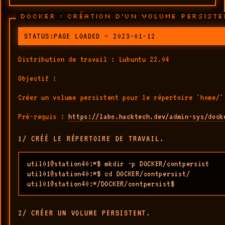
DOCKER : CRÉATION D'UN VOLUME PERSISTE
STATUS:PAGE LOADED — 2023-01-12
Distribution de travail : Lubuntu 22.04
Objectif :
Créer un volume persistent pour le répertoire 'home/'
Pré-requis :
https://labo.hacktech.dev/admin-sys/dock
1/ CRÉÉ LE RÉPERTOIRE DE TRAVAIL.
util01@station40:~$ mkdir -p DOCKER/contpersist

util01@station40:~$ cd DOCKER/contpersist/

util01@station40:~/DOCKER/contpersist$ 
2/ CRÉER UN VOLUME PERSISTENT.