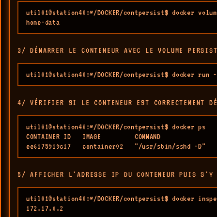
util01@station40:~/DOCKER/contpersist$ docker volum
home-data
3/ DÉMARRER LE CONTENEUR AVEC LE VOLUME PERSIS
util01@station40:~/DOCKER/contpersist$ docker run -
4/ VÉRIFIER SI LE CONTENEUR EST CORRECTEMENT D
util01@station40:~/DOCKER/contpersist$ docker ps

CONTAINER ID   IMAGE         COMMAND               
ee6175919c17   container02   "/usr/sbin/sshd -D"   
5/ AFFICHER L'ADRESSE IP DU CONTENEUR PUIS S'Y
util01@station40:~/DOCKER/contpersist$ docker inspe
172.17.0.2