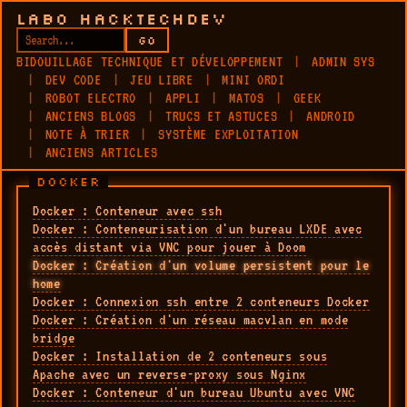
LABO HACKTECHDEV
GO
BIDOUILLAGE TECHNIQUE ET DÉVELOPPEMENT
ADMIN SYS
DEV CODE
JEU LIBRE
MINI ORDI
ROBOT ELECTRO
APPLI
MATOS
GEEK
ANCIENS BLOGS
TRUCS ET ASTUCES
ANDROID
NOTE À TRIER
SYSTÈME EXPLOITATION
ANCIENS ARTICLES
DOCKER
Docker : Conteneur avec ssh
Docker : Conteneurisation d'un bureau LXDE avec
accès distant via VNC pour jouer à Doom
Docker : Création d'un volume persistent pour le
home
Docker : Connexion ssh entre 2 conteneurs Docker
Docker : Création d'un réseau macvlan en mode
bridge
Docker : Installation de 2 conteneurs sous
Apache avec un reverse-proxy sous Nginx
Docker : Conteneur d'un bureau Ubuntu avec VNC