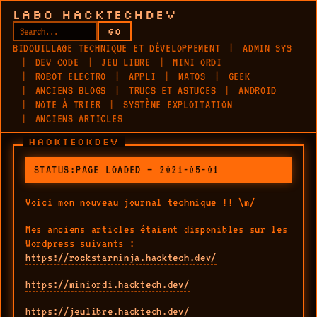
LABO HACKTECHDEV
GO
BIDOUILLAGE TECHNIQUE ET DÉVELOPPEMENT
ADMIN SYS
DEV CODE
JEU LIBRE
MINI ORDI
ROBOT ELECTRO
APPLI
MATOS
GEEK
ANCIENS BLOGS
TRUCS ET ASTUCES
ANDROID
NOTE À TRIER
SYSTÈME EXPLOITATION
ANCIENS ARTICLES
HACKTECKDEV
STATUS:PAGE LOADED — 2021-05-01
Voici mon nouveau journal technique !! \m/
Mes anciens articles étaient disponibles sur les
Wordpress suivants :
https://rockstarninja.hacktech.dev/
https://miniordi.hacktech.dev/
https://jeulibre.hacktech.dev/