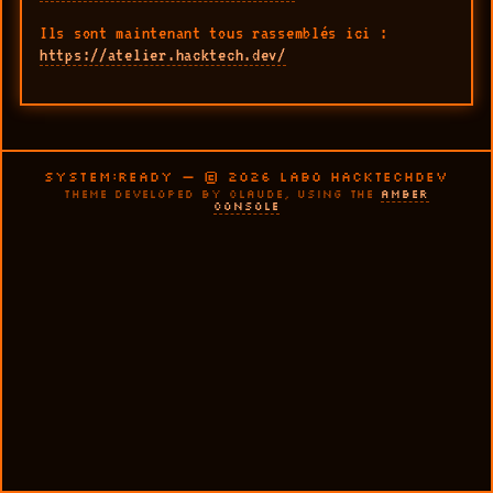
Ils sont maintenant tous rassemblés ici :
https://atelier.hacktech.dev/
SYSTEM:READY — © 2026 LABO HACKTECHDEV
THEME DEVELOPED BY CLAUDE, USING THE
AMBER
CONSOLE