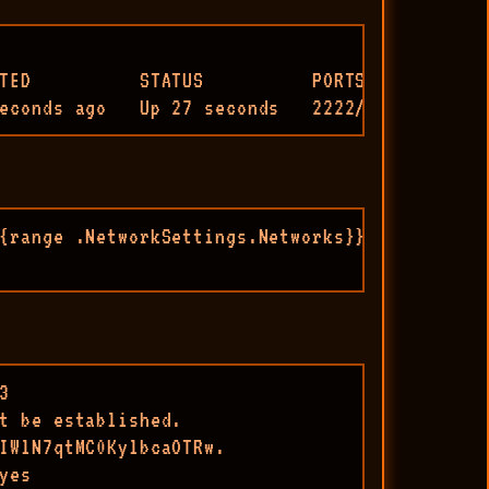
TED          STATUS          PORTS            
econds ago   Up 27 seconds   2222/tcp, 0.0.0.
{range .NetworkSettings.Networks}}{{.IPAddress


t be established.

IWlN7qtMC0KylbcaOTRw.

es
