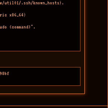
e/util01/.ssh/known_hosts).

ric x86_64)

udo <command>".

98bf
