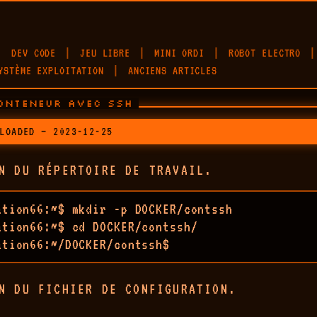
DEV CODE
JEU LIBRE
MINI ORDI
ROBOT ELECTRO
YSTÈME EXPLOITATION
ANCIENS ARTICLES
CONTENEUR AVEC SSH
LOADED — 2023-12-25
N DU RÉPERTOIRE DE TRAVAIL.
ation66:~$ mkdir -p DOCKER/contssh

ation66:~$ cd DOCKER/contssh/

ation66:~/DOCKER/contssh$ 
N DU FICHIER DE CONFIGURATION.