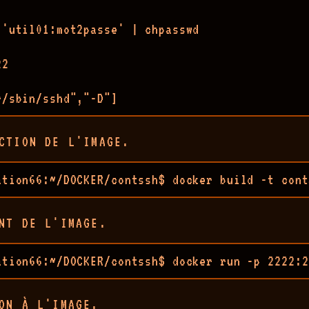
 'util01:mot2passe' | chpasswd

2

r/sbin/sshd","-D"]
CTION DE L'IMAGE.
ation66:~/DOCKER/contssh$ docker build -t cont
NT DE L'IMAGE.
ation66:~/DOCKER/contssh$ docker run -p 2222:2
ON À L'IMAGE.