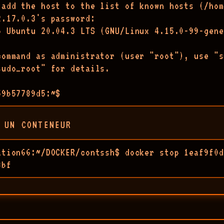
 add the host to the list of known hosts (/hom
.17.0.3's password: 

o Ubuntu 20.04.3 LTS (GNU/Linux 4.15.0-99-gene
command as administrator (user "root"), use "s
udo_root" for details.

59b57789d5:~$ 
 UN CONTENEUR
ation66:~/DOCKER/contssh$ docker stop 1eaf9f0d
8bf