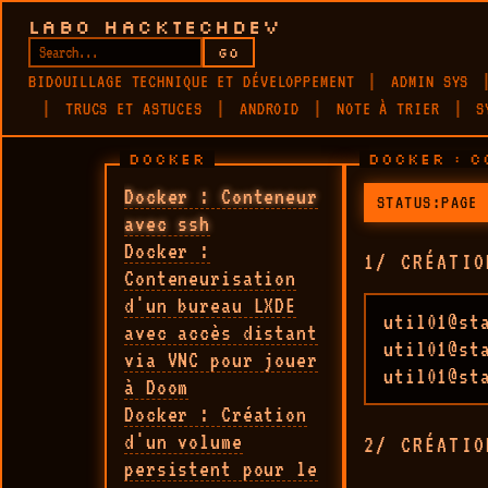
LABO HACKTECHDEV
GO
BIDOUILLAGE TECHNIQUE ET DÉVELOPPEMENT
ADMIN SYS
TRUCS ET ASTUCES
ANDROID
NOTE À TRIER
S
DOCKER
DOCKER : 
Docker : Conteneur
STATUS:PAGE 
avec ssh
Docker :
1/ CRÉATIO
Conteneurisation
d'un bureau LXDE
util01@st
avec accès distant
util01@st
via VNC pour jouer
util01@st
à Doom
Docker : Création
d'un volume
2/ CRÉATIO
persistent pour le