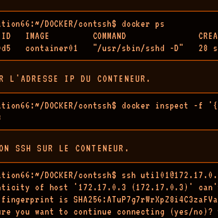
ation66:~/DOCKER/contssh$ docker ps

 ID   IMAGE         COMMAND               CREA
9d5   container01   "/usr/sbin/sshd -D"   28 s
R L'ADRESSE IP DU CONTENEUR.
ation66:~/DOCKER/contssh$ docker inspect -f '{
3
ON SSH SUR LE CONTENEUR.
ation66:~/DOCKER/contssh$ ssh util01@172.17.0.3
nticity of host '172.17.0.3 (172.17.0.3)' can'
 fingerprint is SHA256:ATuP7g7rWrXpZ8i4C3zaFVa
ure you want to continue connecting (yes/no)? y