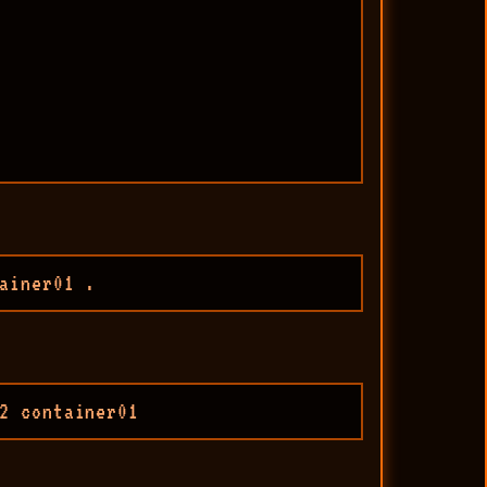
ainer01 .
2 container01