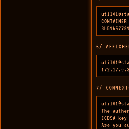
util01@st
CONTAINER
3b59b5778
6/ AFFICHE
util01@st
172.17.0.
7/ CONNEXI
util01@st
The authe
ECDSA key
Are you s