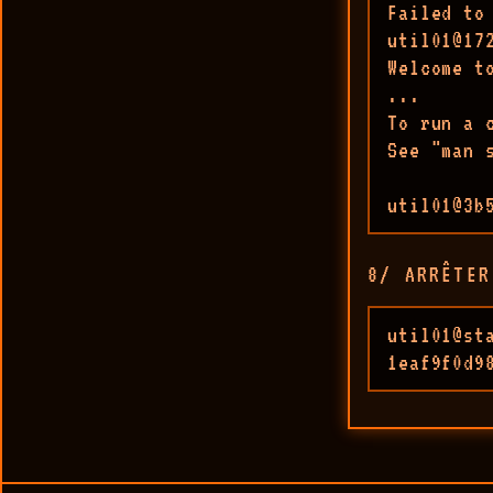
Failed to
util01@172
Welcome t
...

To run a 
See "man s
util01@3b
8/ ARRÊTER
util01@st
1eaf9f0d9