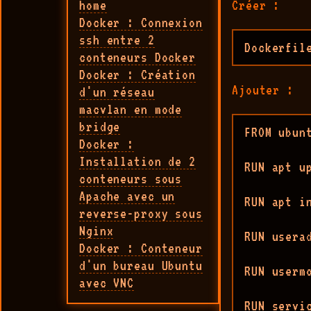
home
Créer :
Docker : Connexion
ssh entre 2
Dockerfil
conteneurs Docker
Docker : Création
Ajouter :
d'un réseau
macvlan en mode
bridge
FROM ubunt
Docker :
Installation de 2
RUN apt up
conteneurs sous
Apache avec un
RUN apt i
reverse-proxy sous
Nginx
RUN usera
Docker : Conteneur
d'un bureau Ubuntu
RUN usermo
avec VNC
RUN servic