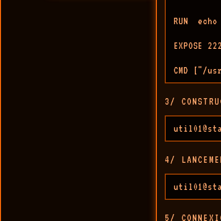
RUN  echo
EXPOSE 222
CMD ["/us
3/ CONSTRU
util01@st
4/ LANCEME
util01@st
5/ CONNEXI