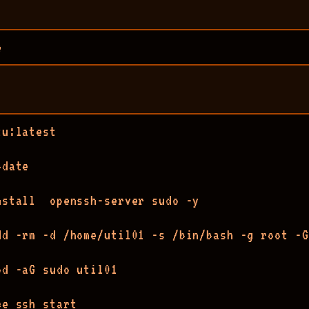
e
u:latest

date

nstall  openssh-server sudo -y

dd -rm -d /home/util01 -s /bin/bash -g root -G
d -aG sudo util01

e ssh start
