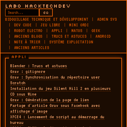
LABO HACKTECHDEV
GO
BIDOUILLAGE TECHNIQUE ET DÉVELOPPEMENT
ADMIN SYS
DEV CODE
JEU LIBRE
MINI ORDI
ROBOT ELECTRO
APPLI
MATOS
GEEK
ANCIENS BLOGS
TRUCS ET ASTUCES
ANDROID
NOTE À TRIER
SYSTÈME EXPLOITATION
ANCIENS ARTICLES
APPLI
Blender : Trucs et astuces
Grav : gitignore
Grav : Synchronisation du répertoire user
Scratch
Installation du jeu Silent Hill 2 en plusieurs
CD sous Wine
Grav : Génération de la page de lien
Partage d'article Grav sous Facebook avec
affichage d'image
XFCE4 : Lancement de script au démarrage du
bureau