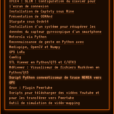
XFCE4 : SLIM : Configuration du clavier pour
l'ecran de connexion
Installation de Captvty sous Wine
Présentation de OSMAnd
Stargate sous Godot4
Installation d'un système pour récupérer les
données du capteur gyroscopique d'un smartphone
Motorola via Python
Reconnaissance de geste en Python avec
Mediapipe, OpenCV et Numpy
GPS LoRa
CamGig
STL Viewer en Python/QT5 et C/GTK3
MdViewer : Visualiseur de fichiers Markdown en
Python/Qt5
Script Python convertisseur de trace NEMEA vers
GPX
Grav : Plugin Peertube
Scripts pour télécharger des vidéos Youtube et
pour les transférer vers Peertube
Outil de simulation de vidéo-mapping